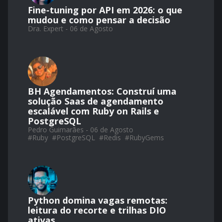
Fine-tuning por API em 2026: o que
mudou e como pensar a decisão
Dra. Expert - 06 de Agosto
BH Agendamentos: Construí uma
solução Saas de agendamento
escalável com Ruby on Rails e
PostgreSQL
Pedro Guimarães - 06 de Agosto
#
Ruby
#
PostgreSQL
#
Redis
#
RubyGems
Python domina vagas remotas:
leitura do recorte e trilhas DIO
ativas