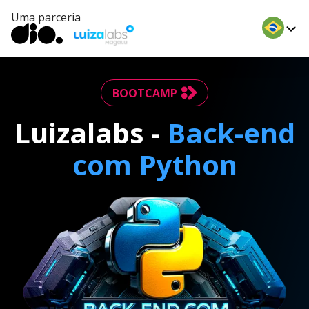
Uma parceria
BOOTCAMP
Luizalabs -
Back-end
com Python