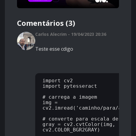
Comentários (3)
Carlos Alecrim - 19/04/2023 20:36
Teste esse cdigo
import cv2

import pytesseract

# carrega a imagem

img = 
cv2.imread('caminho/para/a/imag
# converte para escala de cinza
gray = cv2.cvtColor(img, 
cv2.COLOR_BGR2GRAY)
