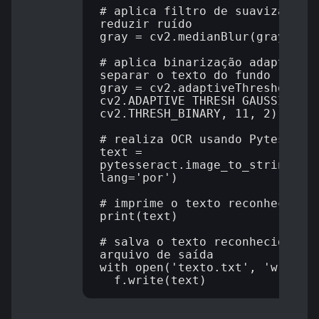
# aplica filtro de suavização p
reduzir ruído

gray = cv2.medianBlur(gray, 3)

# aplica binarização adaptativa
separar o texto do fundo

gray = cv2.adaptiveThreshold(gr
cv2.ADAPTIVE_THRESH_GAUSSIAN_C,
cv2.THRESH_BINARY, 11, 2)

# realiza OCR usando Pytesserac
text = 
pytesseract.image_to_string(gra
lang='por')

# imprime o texto reconhecido

print(text)

# salva o texto reconhecido em 
arquivo de saída

with open('texto.txt', 'w') as 