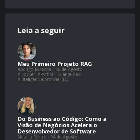
Leia a seguir
Meu Primeiro Projeto RAG
Rodrigo Miranda - 06 de Agosto
#
Docker
#
Python
#
LangChain
#
Inteligência Artificial (IA)
Do Business ao Código: Como a
Visão de Negócios Acelera o
Desenvolvedor de Software
Natalia Pastre - 04 de Agosto