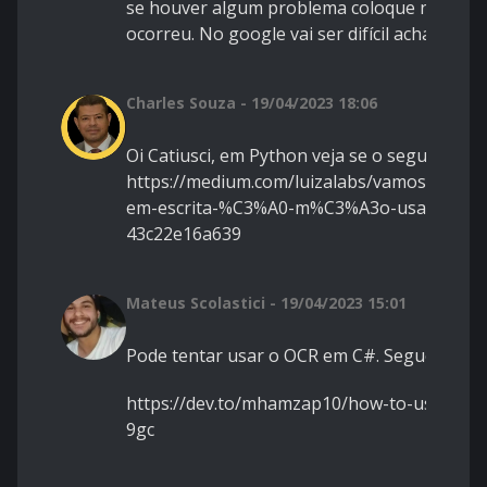
se houver algum problema coloque no chagp
ocorreu. No google vai ser difícil achar.
Charles Souza - 19/04/2023 18:06
Oi Catiusci, em Python veja se o seguinte art
https://medium.com/luizalabs/vamos-conver
em-escrita-%C3%A0-m%C3%A3o-usando-py
43c22e16a639
Mateus Scolastici - 19/04/2023 15:01
Pode tentar usar o OCR em C#. Segue link c
https://dev.to/mhamzap10/how-to-use-tesse
9gc