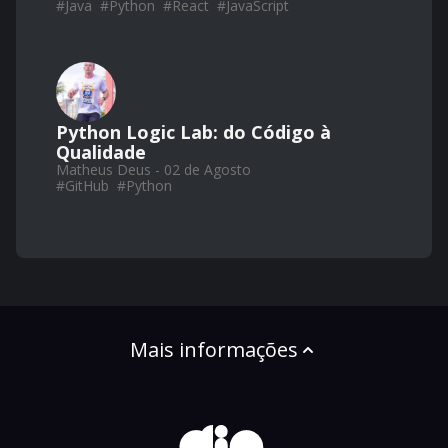
#
Java
#
Python
#
React
#
JavaScript
Python Logic Lab: do Código à
Qualidade
Matheus Deus - 02 de Agosto
#
GitHub
#
Python
Mais informações