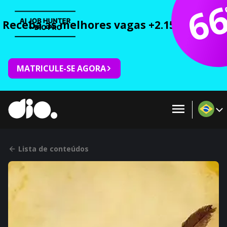
6
Receba as melhores vagas +2.150 cursos 
MATRICULE-SE AGORA
Lista de conteúdos