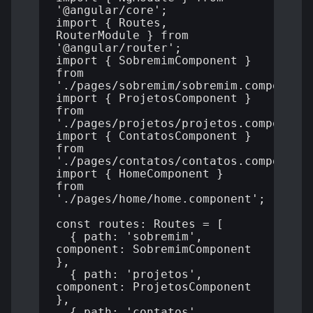
'@angular/core';

import { Routes, 
RouterModule } from 
'@angular/router';

import { SobremimComponent } 
from 
'./pages/sobremim/sobremim.component'
import { ProjetosComponent } 
from 
'./pages/projetos/projetos.component'
import { ContatosComponent } 
from 
'./pages/contatos/contatos.component'
import { HomeComponent } 
from 
'./pages/home/home.component';

const routes: Routes = [

  { path: 'sobremim', 
component: SobremimComponent 
},

  { path: 'projetos', 
component: ProjetosComponent 
},

  { path: 'contatos', 