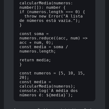
calcularMedia(numeros: 
number[]): number {

if (numeros.length === 0) {

  throw new Error("A lista 
de números está vazia.");

}

const soma = 
numeros.reduce((acc, num) => 
acc + num, 0);

const media = soma / 
numeros.length;

return media;

}

const numeros = [5, 10, 15, 
20];

const media = 
calcularMedia(numeros);

console.log(`A média dos 