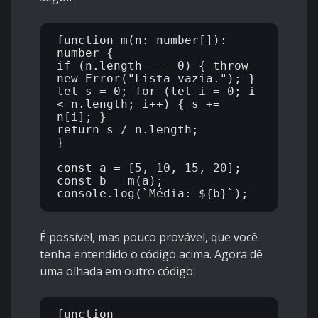
function m(n: number[]): 
number {

if (n.length === 0) { throw 
new Error("Lista vazia."); }

let s = 0; for (let i = 0; i 
< n.length; i++) { s += 
n[i]; }

return s / n.length;

}

const a = [5, 10, 15, 20];

const b = m(a);

É possível, mas pouco provável, que você
tenha entendido o código acima. Agora dê
uma olhada em outro código:
function 