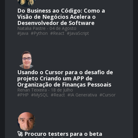
Do Business ao Código: Como a
Visão de Negócios Acelera o
Desenvolvedor de Software
Natalia Pastre - 04 de Agosto
#
Java
#
Python
#
React
#
JavaScript
Usando o Cursor para o desafio de
projeto Criando um APP de
Organização de Finanças Pessoais
Renan Teixeira - 18 de Julho
#
PHP
#
MySQL
#
React
#
IA Generativa
#
Cursor
🚀 Procuro testers para o beta