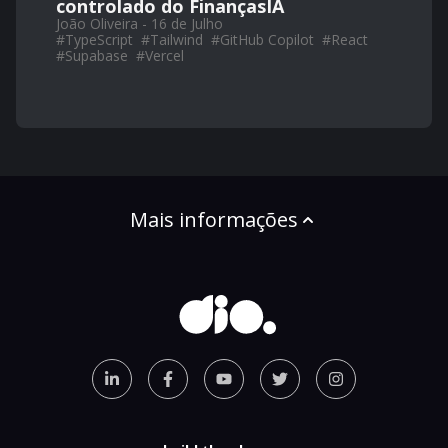
controlado do FinançasIA
João Oliveira - 16 de Julho
#
TypeScript
#
Tailwind
#
GitHub Copilot
#
React
#
Supabase
#
Vercel
Mais informações