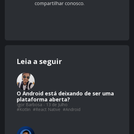
compartilhar conosco.
Leia a seguir
O Android está deixando de ser uma
plataforma aberta?
Igor Barbosa - 13 de Julho
#
Kotlin
#
React Native
#
Android