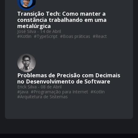
Transição Tech: Como manter a
constância trabalhando em uma
metalúrgica
José Silva - 14 de Abril
#
Kotlin
#
TypeScript
#
Boas práticas
#
React
Problemas de Precisão com Decimais
no Desenvolvimento de Software
Erick Silva - 08 de Abril
#
Java
#
Programação para Internet
#
Kotlin
#
Arquitetura de Sistemas