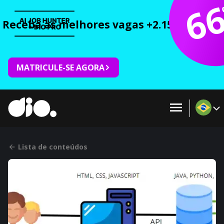
6
Receba as melhores vagas +2.150 cursos 
MATRICULE-SE AGORA
Lista de conteúdos