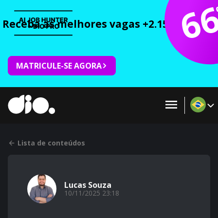
6
Receba as melhores vagas +2.150 cursos 
MATRICULE-SE AGORA
Lista de conteúdos
Lucas Souza
10/11/2025 23:18