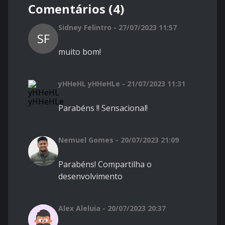
Comentários (4)
Sidney Felintro - 27/07/2023 11:57
SF
muito bom!
yHHeHL yHHeHLe - 21/07/2023 11:31
Parabéns !! Sensacional!
Nemuel Gomes - 20/07/2023 21:09
Parabéns! Compartilha o
desenvolvimento
Alex Aleluia - 20/07/2023 20:37