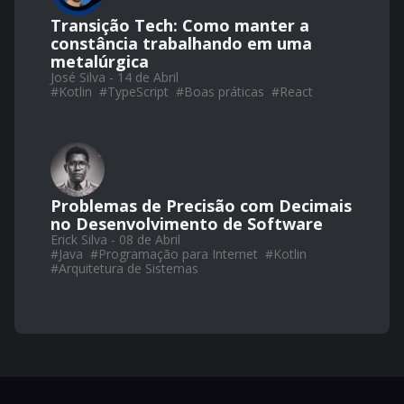
Transição Tech: Como manter a
constância trabalhando em uma
metalúrgica
José Silva - 14 de Abril
#
Kotlin
#
TypeScript
#
Boas práticas
#
React
Problemas de Precisão com Decimais
no Desenvolvimento de Software
Erick Silva - 08 de Abril
#
Java
#
Programação para Internet
#
Kotlin
#
Arquitetura de Sistemas