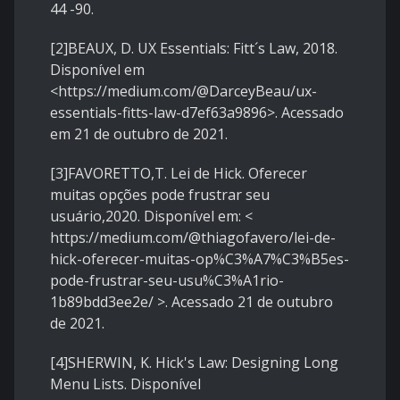
44 -90.
[2]BEAUX, D. UX Essentials: Fitt´s Law, 2018.
Disponível em
<https://medium.com/@DarceyBeau/ux-
essentials-fitts-law-d7ef63a9896>. Acessado
em 21 de outubro de 2021.
[3]FAVORETTO,T. Lei de Hick. Oferecer
muitas opções pode frustrar seu
usuário,2020. Disponível em: <
https://medium.com/@thiagofavero/lei-de-
hick-oferecer-muitas-op%C3%A7%C3%B5es-
pode-frustrar-seu-usu%C3%A1rio-
1b89bdd3ee2e/ >. Acessado 21 de outubro
de 2021.
[4]SHERWIN, K. Hick's Law: Designing Long
Menu Lists. Disponível