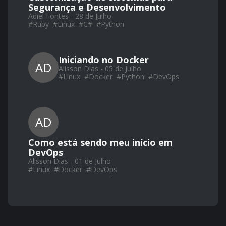
Segurança e Desenvolvimento
Adiel Fontes - 28 de Julho
#
Ruby
#
Linux
#
C#
#
Python
Iniciando no Docker
AD
Alisson Dias - 05 de Julho
#
Linux
#
Docker
#
Python
#
DevOps
AD
Como está sendo meu início em
DevOps
Alisson Dias - 01 de Julho
#
Linux
#
Docker
#
DevOps