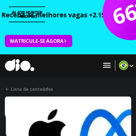
6
Receba as melhores vagas +2.150 cursos 
MATRICULE-SE AGORA
Lista de conteúdos