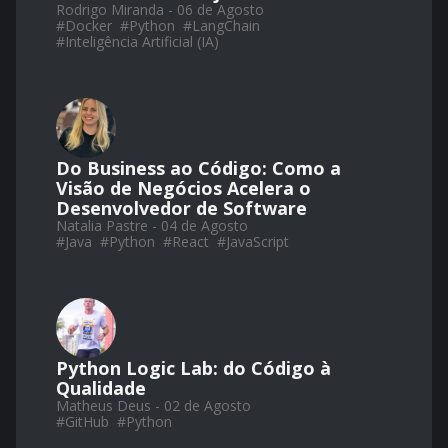
Rodrigo Miranda - 06 de Agosto
#
Docker
#
Python
#
LangChain
#
Inteligência Artificial (IA)
Do Business ao Código: Como a
Visão de Negócios Acelera o
Desenvolvedor de Software
Natalia Pastre - 04 de Agosto
#
Java
#
Python
#
React
#
JavaScript
Python Logic Lab: do Código à
Qualidade
Matheus Deus - 02 de Agosto
#
GitHub
#
Python