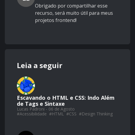
Obrigado por compartilhar esse
recurso, será muito útil para meus
projetos frontend!
Leia a seguir
Escavando o HTML e CSS: Indo Além
de Tags e Sintaxe
Lucas Padroni - 06 de Agosto
#
Acessibilidade
#
HTML
#
CSS
#
Design Thinking