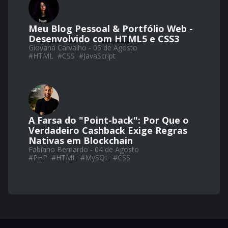
Meu Blog Pessoal & Portfólio Web -
Desenvolvido com HTML5 e CSS3
Giovana Carvalho - 05 de Agosto
#
HTML
#
CSS
#
JavaScript
A Farsa do "Point-back": Por Que o
Verdadeiro Cashback Exige Regras
Nativas em Blockchain
Fabiano Bernardo - 04 de Agosto
#
PHP
#
HTML
#
MySQL
#
CSS