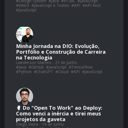
#
Design System
#
Java
#
HTML
#
JavaScript
#
Web3
#
JavaScript e Testes
#
API
#
API Rest
#
JavaScript
Minha Jornada na DIO: Evolução,
Portfólio e Construção de Carreira
na Tecnologia
Uanderson Martins - 21 de Junho
#
Java
#
GitHub
#
JavaScript
#
Tensorflow
#
Python
#
ChatGPT
#
Cloud
#
API
#
JavaScript
🥊 Do "Open To Work" ao Deploy:
Como venci a inércia e tirei meus
projetos da gaveta
Diego Vieira - 19 de Junho