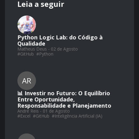
Leia a seguir
Python Logic Lab: do Código à
Qualidade
Matheus Deus - 02 de Agosto
#
GitHub
#
Python
AR
📊 Investir no Futuro: O Equilíbrio
Entre Oportunidade,
Responsabilidade e Planejamento
André Reis - 01 de Agosto
#
Excel
#
GitHub
#
Inteligência Artificial (IA)