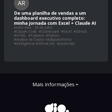
AR
De uma planilha de vendas a um
dashboard executivo completo:
minha jornada com Excel + Claude AI
André Reis - 26 de Julho
#
Claude Code
#
Dashboard
#
Excel
#
GitHub
#
HTML
#
Tailwind
#
Python
#
Análise de Dados Multiplataforma
#
Inteligência Artificial (IA)
#
JavaScript
Mais informações