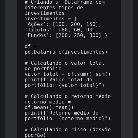
# Criando um DataFrame com 
diferentes tipos de 
investimentos

investimentos = {

'Ações': [100, 200, 150],

'Títulos': [80, 60, 90],

'Fundos': [200, 250, 300] }

df = 
pd.DataFrame(investimentos)

# Calculando o valor total 
do portfólio

valor_total = df.sum().sum()

print(f"Valor total do 
portfólio: {valor_total}")

# Calculando o retorno médio

retorno_medio = 
df.mean().mean()

print(f"Retorno médio do 
portfólio: {retorno_medio}")

# Calculando o risco (desvio 
padrão)
