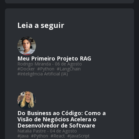
Leia a seguir
Meu Primeiro Projeto RAG
Rodrigo Miranda - 06 de Agosto
#
Docker
#
Python
#
LangChain
#
Inteligência Artificial (IA)
Do Business ao Código: Como a
Visão de Negócios Acelera o
Desenvolvedor de Software
Natalia Pastre - 04 de Agosto
#
Java
#
Python
#
React
#
JavaScript