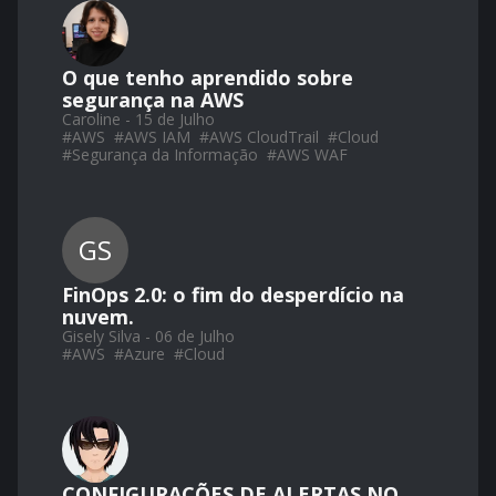
O que tenho aprendido sobre
segurança na AWS
Caroline - 15 de Julho
#
AWS
#
AWS IAM
#
AWS CloudTrail
#
Cloud
#
Segurança da Informação
#
AWS WAF
GS
FinOps 2.0: o fim do desperdício na
nuvem.
Gisely Silva - 06 de Julho
#
AWS
#
Azure
#
Cloud
CONFIGURAÇÕES DE ALERTAS NO