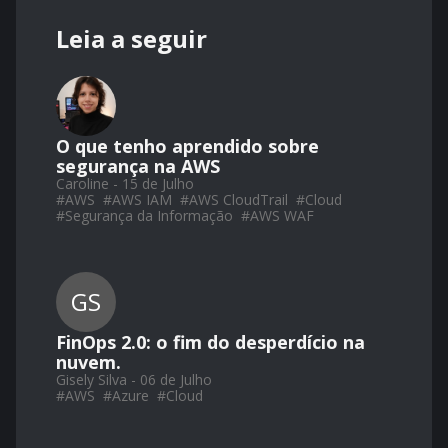
Leia a seguir
O que tenho aprendido sobre
segurança na AWS
Caroline - 15 de Julho
#
AWS
#
AWS IAM
#
AWS CloudTrail
#
Cloud
#
Segurança da Informação
#
AWS WAF
GS
FinOps 2.0: o fim do desperdício na
nuvem.
Gisely Silva - 06 de Julho
#
AWS
#
Azure
#
Cloud