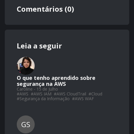
Comentários (0)
Leia a seguir
O que tenho aprendido sobre
segurança na AWS
Caroline - 15 de Julho
#
AWS
#
AWS IAM
#
AWS CloudTrail
#
Cloud
#
Segurança da Informação
#
AWS WAF
GS