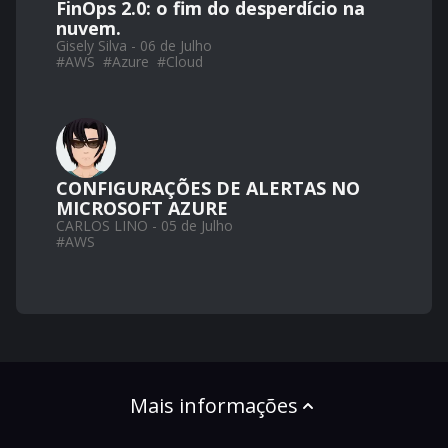
FinOps 2.0: o fim do desperdício na
nuvem.
Gisely Silva - 06 de Julho
#
AWS
#
Azure
#
Cloud
CONFIGURAÇÕES DE ALERTAS NO
MICROSOFT AZURE
CARLOS LINO - 05 de Julho
#
AWS
Mais informações