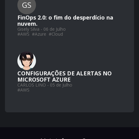
GS
FinOps 2.0: o fim do desperdício na
nuvem.
Gisely Silva - 06 de Julho
#
AWS
#
Azure
#
Cloud
CONFIGURAÇÕES DE ALERTAS NO
MICROSOFT AZURE
CARLOS LINO - 05 de Julho
#
AWS