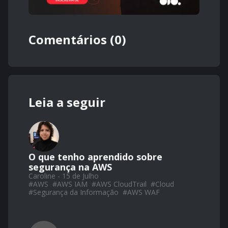
Comentários (0)
Leia a seguir
O que tenho aprendido sobre
segurança na AWS
Caroline - 15 de Julho
#
AWS
#
AWS IAM
#
AWS CloudTrail
#
Cloud
#
Segurança da Informação
#
AWS WAF