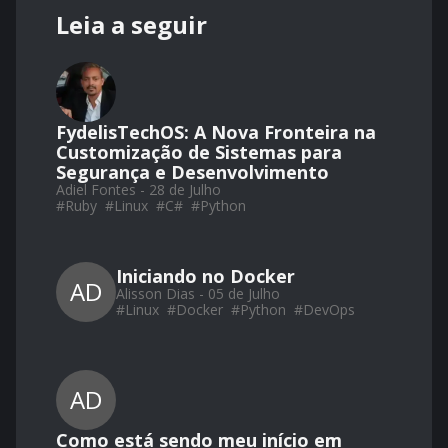
Leia a seguir
FydelisTechOS: A Nova Fronteira na
Customização de Sistemas para
Segurança e Desenvolvimento
Adiel Fontes - 28 de Julho
#
Ruby
#
Linux
#
C#
#
Python
Iniciando no Docker
AD
Alisson Dias - 05 de Julho
#
Linux
#
Docker
#
Python
#
DevOps
AD
Como está sendo meu início em