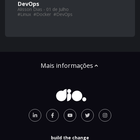
DevOps
Alisson Dias - 01 de Julho
#
Linux
#
Docker
#
DevOps
Mais informações
build the change