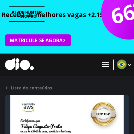
6
Receba as melhores vagas +2.150 cursos 
MATRICULE-SE AGORA
Lista de conteúdos