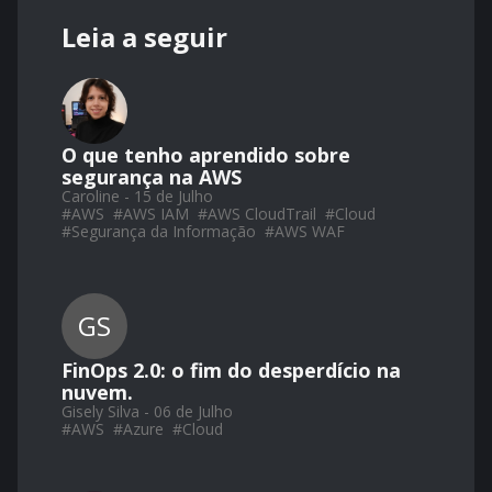
Leia a seguir
O que tenho aprendido sobre
segurança na AWS
Caroline - 15 de Julho
#
AWS
#
AWS IAM
#
AWS CloudTrail
#
Cloud
#
Segurança da Informação
#
AWS WAF
GS
FinOps 2.0: o fim do desperdício na
nuvem.
Gisely Silva - 06 de Julho
#
AWS
#
Azure
#
Cloud