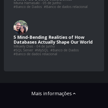
Miuna Hamasaki - 05 de Junho
#
Banco de Dados
#
Banco de dados relacional
5 Mind-Bending Realities of How
Databases Actually Shape Our World
Mikaely Dias - 04 de Junho
#
SQL Server
#
MySQL
#
Banco de Dados
#
Banco de dados relacional
Mais informações