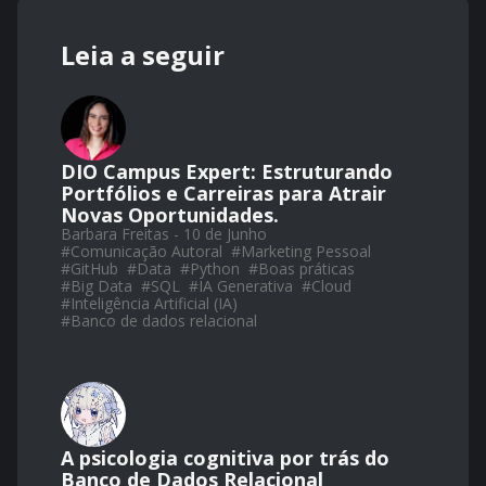
Leia a seguir
DIO Campus Expert: Estruturando
Portfólios e Carreiras para Atrair
Novas Oportunidades.
Barbara Freitas - 10 de Junho
#
Comunicação Autoral
#
Marketing Pessoal
#
GitHub
#
Data
#
Python
#
Boas práticas
#
Big Data
#
SQL
#
IA Generativa
#
Cloud
#
Inteligência Artificial (IA)
#
Banco de dados relacional
A psicologia cognitiva por trás do
Banco de Dados Relacional