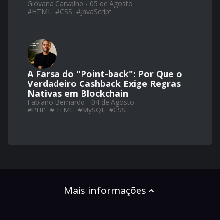
Giovana Carvalho - 05 de Agosto
#
HTML
#
CSS
#
JavaScript
A Farsa do "Point-back": Por Que o
Verdadeiro Cashback Exige Regras
Nativas em Blockchain
Fabiano Bernardo - 04 de Agosto
#
PHP
#
HTML
#
MySQL
#
CSS
Mais informações