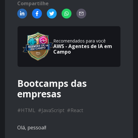
Compartilhe
Recomendados para você
AWS - Agentes de IA em
Campo
Bootcamps das
empresas
#
HTML
#
JavaScript
#
React
Olá, pessoal!