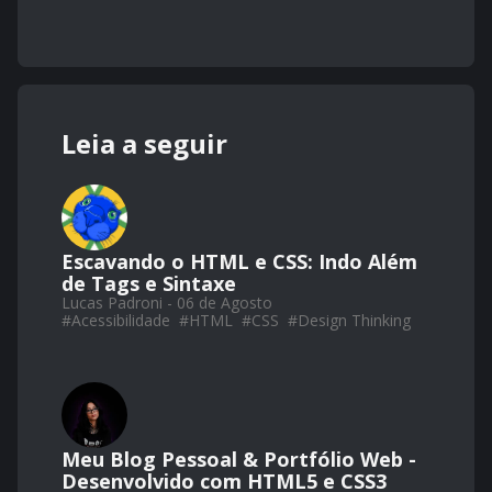
Leia a seguir
Escavando o HTML e CSS: Indo Além
de Tags e Sintaxe
Lucas Padroni - 06 de Agosto
#
Acessibilidade
#
HTML
#
CSS
#
Design Thinking
Meu Blog Pessoal & Portfólio Web -
Desenvolvido com HTML5 e CSS3