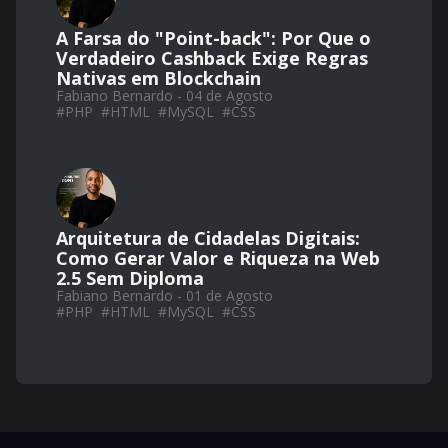
A Farsa do "Point-back": Por Que o
Verdadeiro Cashback Exige Regras
Nativas em Blockchain
Fabiano Bernardo - 04 de Agosto
#
PHP
#
HTML
#
MySQL
#
CSS
Arquitetura de Cidadelas Digitais:
Como Gerar Valor e Riqueza na Web
2.5 Sem Diploma
Fabiano Bernardo - 01 de Agosto
#
PHP
#
HTML
#
MySQL
#
CSS