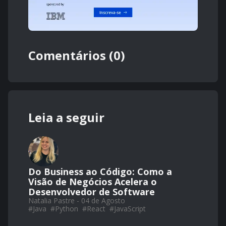
Comentários (0)
Leia a seguir
Do Business ao Código: Como a
Visão de Negócios Acelera o
Desenvolvedor de Software
Natalia Pastre - 04 de Agosto
#
Java
#
Python
#
React
#
JavaScript