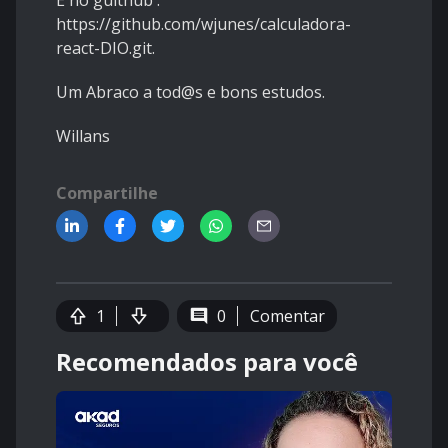
E no guithub :
https://github.com/wjunes/calculadora-
react-DIO.git
.
Um Abraco a tod@s e bons estudos.
Willans
Compartilhe
1
0
Comentar
Recomendados para você