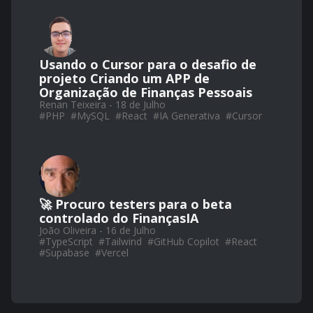
Usando o Cursor para o desafio de
projeto Criando um APP de
Organização de Finanças Pessoais
Renan Teixeira - 18 de Julho
#
PHP
#
MySQL
#
React
#
IA Generativa
#
Cursor
🚀 Procuro testers para o beta
controlado do FinançasIA
João Oliveira - 16 de Julho
#
TypeScript
#
Tailwind
#
GitHub Copilot
#
React
#
Supabase
#
Vercel