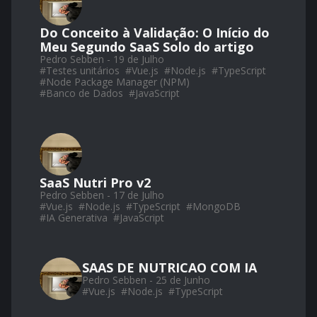
Do Conceito à Validação: O Início do
Meu Segundo SaaS Solo do artigo
Pedro Sebben - 19 de Julho
#
Testes unitários
#
Vue.js
#
Node.js
#
TypeScript
#
Node Package Manager (NPM)
#
Banco de Dados
#
JavaScript
SaaS Nutri Pro v2
Pedro Sebben - 17 de Julho
#
Vue.js
#
Node.js
#
TypeScript
#
MongoDB
#
IA Generativa
#
JavaScript
SAAS DE NUTRICAO COM IA
Pedro Sebben - 25 de Junho
#
Vue.js
#
Node.js
#
TypeScript