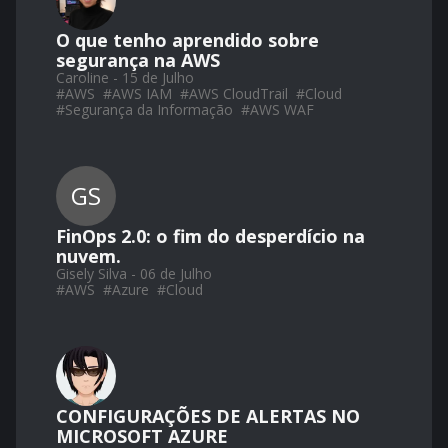
O que tenho aprendido sobre
segurança na AWS
Caroline - 15 de Julho
#
AWS
#
AWS IAM
#
AWS CloudTrail
#
Cloud
#
Segurança da Informação
#
AWS WAF
GS
FinOps 2.0: o fim do desperdício na
nuvem.
Gisely Silva - 06 de Julho
#
AWS
#
Azure
#
Cloud
CONFIGURAÇÕES DE ALERTAS NO
MICROSOFT AZURE