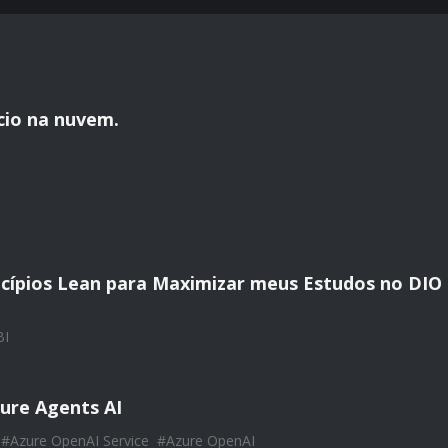
ício na nuvem.
ncípios Lean para Maximizar meus Estudos no DIO
BI
ure Agents AI
#
Azure OpenAI Service
#
Azure OpenAI