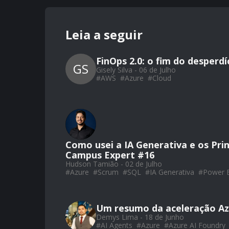
Leia a seguir
FinOps 2.0: o fim do desperd
GS
Gisely Silva - 06 de Julho
#
AWS
#
Azure
#
Cloud
Como usei a IA Generativa e os Pri
Campus Expert #16
Hudson Tamião - 02 de Julho
#
Azure
#
Scrum
#
SQL
#
IA Generativa
#
Power 
Um resumo da aceleração Az
Demys Lima - 18 de Junho
#
AI Agents
#
Azure
#
Azure AI Foundry