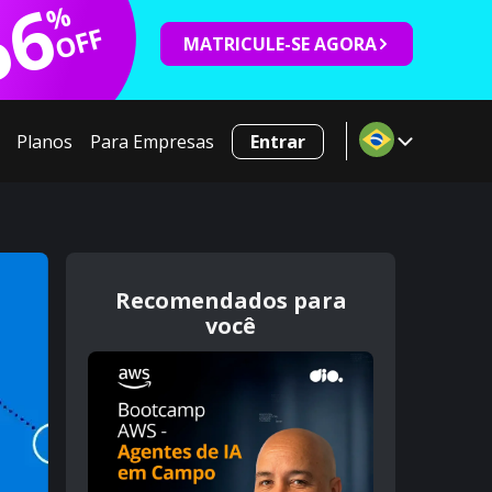
66
%
OFF
MATRICULE-SE AGORA
Planos
Para Empresas
Entrar
Recomendados para
você