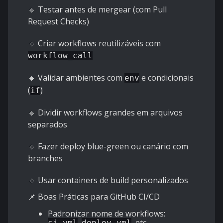
🔹 Testar antes de mergear (com Pull
Request Checks)
🔹 Criar workflows reutilizáveis com
workflow_call
🔹 Validar ambientes com
e condicionais
env
(
)
if
🔹 Dividir workflows grandes em arquivos
separados
🔹 Fazer deploy blue-green ou canário com
branches
🔹 Usar containers de build personalizados
📌 Boas Práticas para GitHub CI/CD
Padronizar nome de workflows:
,
, etc.
ci.yml
deploy.yml