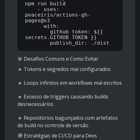
npm run build

    - uses: 
peaceiris/actions-gh-
pages@v3

      with:

        github_token: ${{ 
secrets.GITHUB_TOKEN }}

🚨 Desafios Comuns e Como Evitar
🔹 Tokens e segredos mal configurados
🔹 Loops infinitos em workflows mal escritos
🔹 Excesso de triggers causando builds
desnecessários
🔹 Repositórios bagunçados com artefatos
de build no controle de versão
🧭 Estratégias de CI/CD para Devs