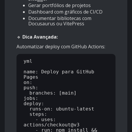
Gerar portfólios de projetos
Dashboard com gráficos de CI/CD
Documentar bibliotecas com
Docusaurus ou VitePress
🔹
Dica Avançada:
Automatizar deploy com GitHub Actions:
yml

name: Deploy para GitHub 
Pages

on:

push:

  branches: [main]

jobs:

deploy:

  runs-on: ubuntu-latest

  steps:

    - uses: 
actions/checkout@v3

    - run: npm install && 