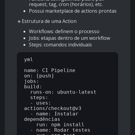
request, tag, cron (horários), etc.
Possui marketplace de actions prontas
🔹Estrutura de uma Action
Workflows: definem o processo
Jobs: etapas dentro de um workflow
Steps: comandos individuais
yml

name: CI Pipeline

on: [push]

jobs:

build:

  runs-on: ubuntu-latest

  steps:

  - uses: 
actions/checkout@v3

  - name: Instalar 
dependências

    run: npm install

  - name: Rodar testes
