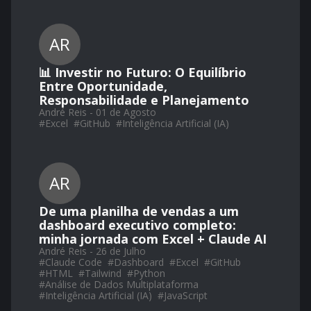
AR
📊 Investir no Futuro: O Equilíbrio
Entre Oportunidade,
Responsabilidade e Planejamento
André Reis - 01 de Agosto
#
Excel
#
GitHub
#
Inteligência Artificial (IA)
AR
De uma planilha de vendas a um
dashboard executivo completo:
minha jornada com Excel + Claude AI
André Reis - 26 de Julho
#
Claude Code
#
Dashboard
#
Excel
#
GitHub
#
HTML
#
Tailwind
#
Python
#
Análise de Dados Multiplataforma
#
Inteligência Artificial (IA)
#
JavaScript