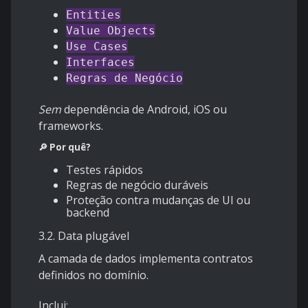
Entities
Value Objects
Use Cases
Interfaces
Regras de Negócio
Sem
dependência de Android, iOS ou
frameworks.
🔎 Por quê?
Testes rápidos
Regras de negócio duráveis
Proteção contra mudanças de UI ou
backend
3.2. Data plugável
A camada de dados implementa contratos
definidos no domínio.
Inclui: