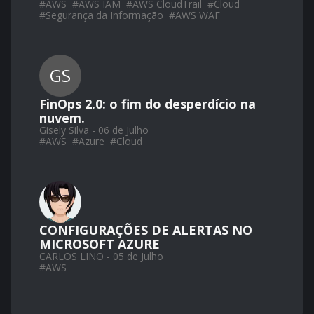
#
AWS
#
AWS IAM
#
AWS CloudTrail
#
Cloud
#
Segurança da Informação
#
AWS WAF
GS
FinOps 2.0: o fim do desperdício na
nuvem.
Gisely Silva - 06 de Julho
#
AWS
#
Azure
#
Cloud
CONFIGURAÇÕES DE ALERTAS NO
MICROSOFT AZURE
CARLOS LINO - 05 de Julho
#
AWS