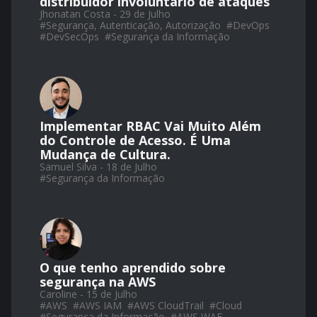
distribuidor involuntário de ataques
Jhonatan Costa - 29 de Julho
#
Segurança, Autenticação, Autorização
#
DevOps
#
DevSecOps
#
Segurança da Informação
Implementar RBAC Vai Muito Além
do Controle de Acesso. É Uma
Mudança de Cultura.
Samuel Silva - 18 de Julho
#
Segurança da Informação
O que tenho aprendido sobre
segurança na AWS
Caroline - 15 de Julho
#
AWS
#
AWS IAM
#
AWS CloudTrail
#
Cloud
#
Segurança da Informação
#
AWS WAF