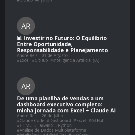
AR
📊 Investir no Futuro: O Equilíbrio
Entre Oportunidade,
Responsabilidade e Planejamento
André Reis - 01 de Agosto
#
Excel
#
GitHub
#
Inteligência Artificial (IA)
AR
De uma planilha de vendas a um
dashboard executivo completo:
minha jornada com Excel + Claude AI
André Reis - 26 de Julho
#
Claude Code
#
Dashboard
#
Excel
#
GitHub
#
HTML
#
Tailwind
#
Python
#
Análise de Dados Multiplataforma
#
Inteligência Artificial (IA)
#
JavaScript