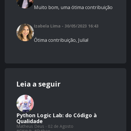
Muito bom, uma ótima contribuição
Izabela Lima - 30/05/2023 16:43
Ótima contribuição, Julia!
Leia a seguir
Python Logic Lab: do Código à
Qualidade
Matheus Deus - 02 de Agosto
#
GitHub
#
Python