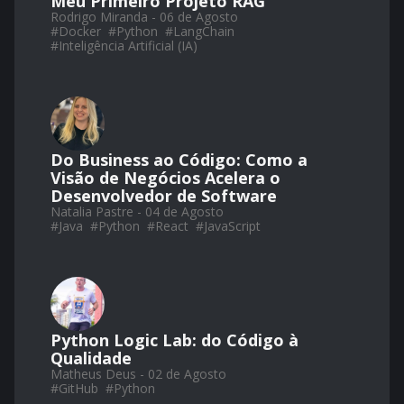
Meu Primeiro Projeto RAG
Rodrigo Miranda - 06 de Agosto
#
Docker
#
Python
#
LangChain
#
Inteligência Artificial (IA)
Do Business ao Código: Como a
Visão de Negócios Acelera o
Desenvolvedor de Software
Natalia Pastre - 04 de Agosto
#
Java
#
Python
#
React
#
JavaScript
Python Logic Lab: do Código à
Qualidade
Matheus Deus - 02 de Agosto
#
GitHub
#
Python