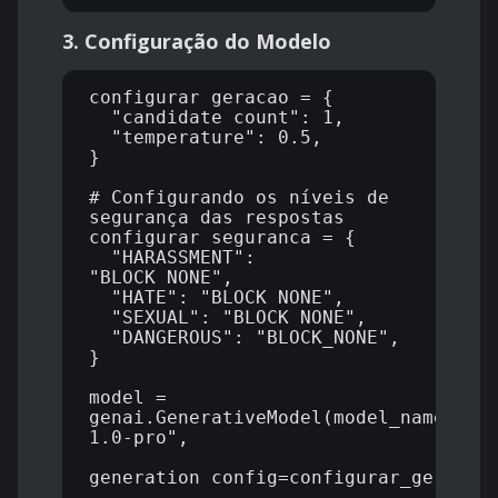
3. Configuração do Modelo
configurar_geracao = {

  "candidate_count": 1,

  "temperature": 0.5,

}

# Configurando os níveis de 
segurança das respostas

configurar_seguranca = {

  "HARASSMENT": 
"BLOCK_NONE",

  "HATE": "BLOCK_NONE",

  "SEXUAL": "BLOCK_NONE",

  "DANGEROUS": "BLOCK_NONE",

}

model = 
genai.GenerativeModel(model_name="ge
1.0-pro",

generation_config=configurar_geracao,