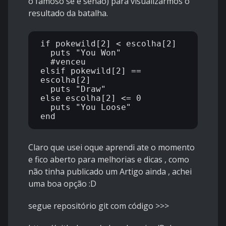
o famoso se e senão) para visualizarmos o
resultado da batalha.
if pokewild[2] < escolha[2]

  puts "You Won"

  #venceu

elsif pokewild[2] == 
escolha[2]

  puts "Draw"

else escolha[2] <= 0

  puts "You Loose"

Claro que usei oque aprendi ate o momento
e fico aberto para melhorias e dicas , como
não tinha publicado um Artigo ainda , achei
uma boa opção :D
segue repositório git com código >>>