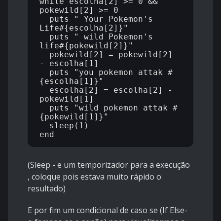
while escolha[2] >= 0 && 
pokewild[2] >= 0

  puts " Your Pokemon's 
Life#{escolha[2]}"

  puts " wild Pokemon's 
life#{pokewild[2]}"

  pokewild[2] = pokewild[2] 
- escolha[1]

  puts "you pokemon attak #
{escolha[1]}"

  escolha[2] = escolha[2] - 
pokewild[1]

  puts "wild pokemon attak #
{pokewild[1]}"

  sleep(1)

(Sleep - e um temporizador para a execução
, coloque pois estava muito rápido o
resultado)
E por fim um condicional de caso se (If Else-