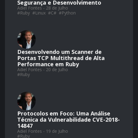
Segurança e Desenvolvimento
Adiel Fontes - 28 de Julho
#
Ruby
#
Linux
#
C#
#
Python
Desenvolvendo um Scanner de
Portas TCP Multithread de Alta
Performance em Ruby
Adiel Fontes - 20 de Julho
#
Ruby
Protocolos em Foco: Uma Análise
Técnica da Vulnerabilidade CVE-2018-
14847
Adiel Fontes - 19 de Julho
#
Ruby