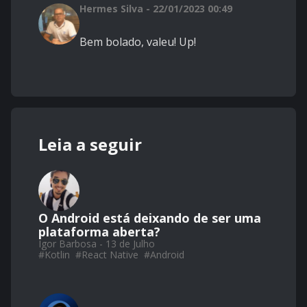
Hermes Silva - 22/01/2023 00:49
Bem bolado, valeu! Up!
Leia a seguir
O Android está deixando de ser uma
plataforma aberta?
Igor Barbosa - 13 de Julho
#
Kotlin
#
React Native
#
Android