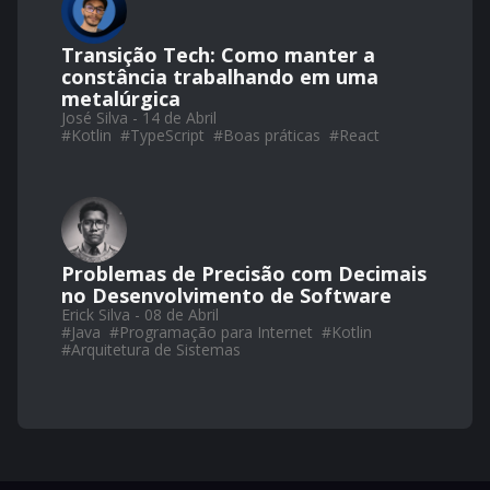
Transição Tech: Como manter a
constância trabalhando em uma
metalúrgica
José Silva - 14 de Abril
#
Kotlin
#
TypeScript
#
Boas práticas
#
React
Problemas de Precisão com Decimais
no Desenvolvimento de Software
Erick Silva - 08 de Abril
#
Java
#
Programação para Internet
#
Kotlin
#
Arquitetura de Sistemas