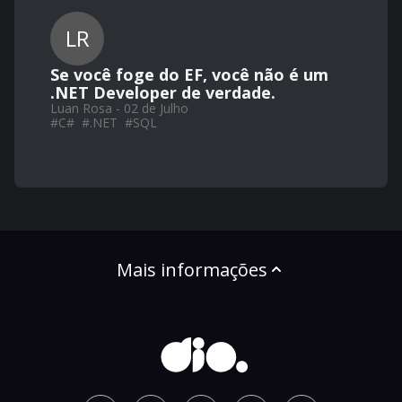
LR
Se você foge do EF, você não é um
.NET Developer de verdade.
Luan Rosa - 02 de Julho
#
C#
#
.NET
#
SQL
Mais informações