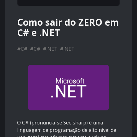
Como sair do ZERO em
C# e .NET
#
C#
#
C#
#
.NET
#
.NET
O C# (pronuncia-se See sharp) é uma
linguagem de programação de alto nível de