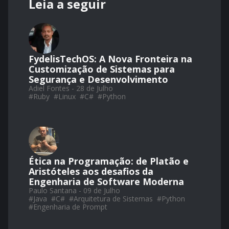
Leia a seguir
FydelisTechOS: A Nova Fronteira na
Customização de Sistemas para
Segurança e Desenvolvimento
Adiel Fontes - 28 de Julho
#
Ruby
#
Linux
#
C#
#
Python
Ética na Programação: de Platão e
Aristóteles aos desafios da
Engenharia de Software Moderna
Paulo Santana - 09 de Julho
#
Java
#
C#
#
Arquitetura de Sistemas
#
Python
#
Engenharia de Prompt