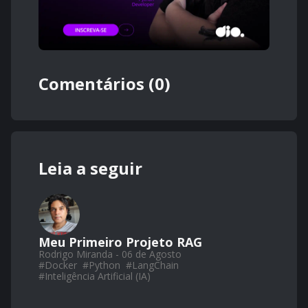
Comentários (0)
Leia a seguir
Meu Primeiro Projeto RAG
Rodrigo Miranda - 06 de Agosto
#
Docker
#
Python
#
LangChain
#
Inteligência Artificial (IA)