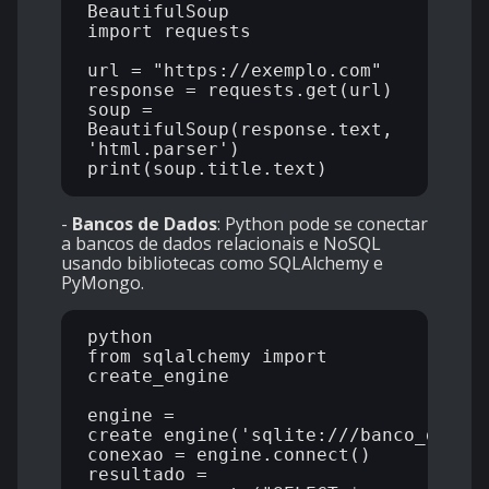
BeautifulSoup

import requests

url = "https://exemplo.com"

response = requests.get(url)

soup = 
BeautifulSoup(response.text, 
'html.parser')

-
Bancos de Dados
: Python pode se conectar
a bancos de dados relacionais e NoSQL
usando bibliotecas como SQLAlchemy e
PyMongo.
python

from sqlalchemy import 
create_engine

engine = 
create_engine('sqlite:///banco_de_dad
conexao = engine.connect()

resultado = 