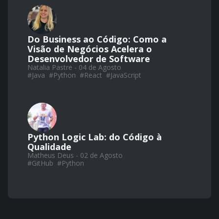
Do Business ao Código: Como a
Visão de Negócios Acelera o
Desenvolvedor de Software
Natalia Pastre - 04 de Agosto
#
Java
#
Python
#
React
#
JavaScript
Python Logic Lab: do Código à
Qualidade
Matheus Deus - 02 de Agosto
#
GitHub
#
Python