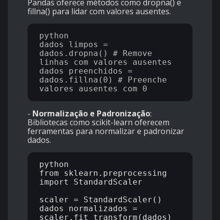
Pandas oferece métodos como dropna() e
fillna() para lidar com valores ausentes.
python

dados_limpos = 
dados.dropna() # Remove 
linhas com valores ausentes

dados_preenchidos = 
dados.fillna(0) # Preenche 
-
Normalização e Padronização
:
Bibliotecas como scikit-learn oferecem
ferramentas para normalizar e padronizar
dados.
python

from sklearn.preprocessing 
import StandardScaler

scaler = StandardScaler()

dados_normalizados = 