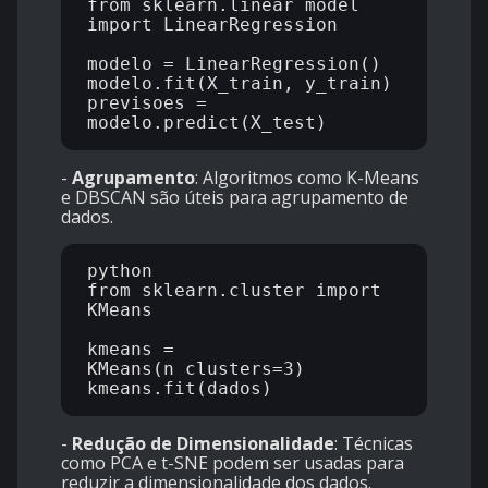
from sklearn.linear_model 
import LinearRegression

modelo = LinearRegression()

modelo.fit(X_train, y_train)

previsoes = 
-
Agrupamento
: Algoritmos como K-Means
e DBSCAN são úteis para agrupamento de
dados.
python

from sklearn.cluster import 
KMeans

kmeans = 
KMeans(n_clusters=3)

-
Redução de Dimensionalidade
: Técnicas
como PCA e t-SNE podem ser usadas para
reduzir a dimensionalidade dos dados.