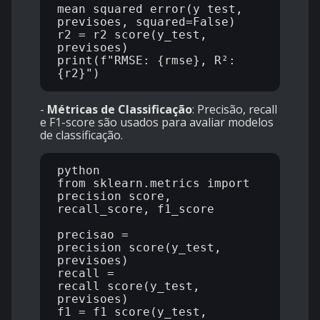
mean_squared_error(y_test, 
previsoes, squared=False)

r2 = r2_score(y_test, 
previsoes)

print(f"RMSE: {rmse}, R²: 
-
Métricas de Classificação
: Precisão, recall
e F1-score são usados para avaliar modelos
de classificação.
python

from sklearn.metrics import 
precision_score, 
recall_score, f1_score

precisao = 
precision_score(y_test, 
previsoes)

recall = 
recall_score(y_test, 
previsoes)

f1 = f1_score(y_test, 