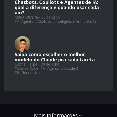
Chatbots, Copilots e Agentes de IA:
qual a diferença e quando usar cada
um?
Maria Oliveira - 30 de Julho
#
AI Agents
#
Chatbot
#
Inteligência Artificial (IA)
Saiba como escolher o melhor
modelo do Claude pra cada tarefa
Gabriel Felipe - 30 de Julho
#
Claude Code
#
AI Agents
#
Claude 3
#
IA Generativa
Mais informações