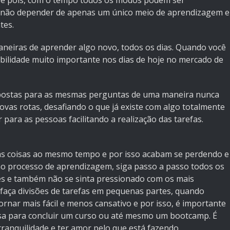
pe pois, com o tempo todos os modos podem ser
a não depender de apenas um único meio de aprendizagem e
tes.
aneiras de aprender algo novo, todos os dias. Quando você
ilidade muito importante nos dias de hoje no mercado de
espostas para as mesmas perguntas de uma maneira nunca
ovas rotas, desafiando o que já existe com algo totalmente
 para as pessoas facilitando a realização das tarefas.
s coisas ao mesmo tempo e por isso acabam se perdendo e
no processo de aprendizagem, siga passo a passo todos os
es e também não se sinta pressionado com os mais
 faça divisões de tarefas em pequenas partes, quando
rnar mais fácil e menos cansativo e por isso, é importante
sa para concluir um curso ou até mesmo um bootcamp. É
tranquilidade e ter amor pelo que está fazendo.