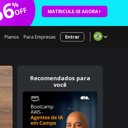
66
%
OFF
MATRICULE-SE AGORA
Planos
Para Empresas
Entrar
Recomendados para
você