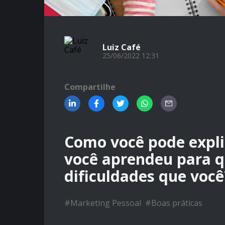
Luiz Café
25/06/2022 12:31
Compartilhe
Como você pode expli
você aprendeu para q
dificuldades que você
#
Marketing Pessoal
#
Boas práticas