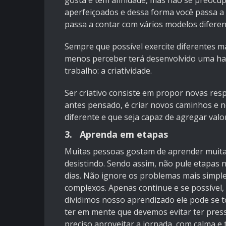
gosta e tem afinidade, mas não se preocu
aperfeiçoados e dessa forma você passa 
passa a contar com vários modelos diferen
Sempre que possível exercite diferentes m
menos perceber terá desenvolvido uma hab
trabalho: a criatividade.
Ser criativo consiste em propor novas r
antes pensado, é criar novos caminhos e n
diferente e que seja capaz de agregar valor
3. Aprenda em etapas
Muitas pessoas gostam de aprender muita
desistindo. Sendo assim, não pule etapas 
dias. Não ignore os problemas mais simpl
complexos. Apenas continue e se possível,
dividimos nosso aprendizado ele pode se to
ter em mente que devemos evitar ter pres
preciso aproveitar a jornada, com calma e 