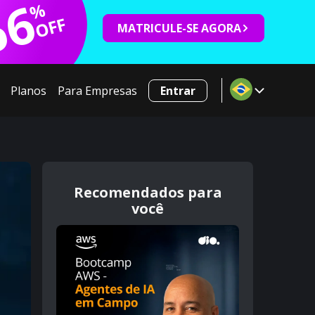
66
%
OFF
MATRICULE-SE AGORA
Planos
Para Empresas
Entrar
Recomendados para
você