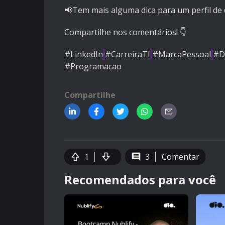
📢Tem mais alguma dica para um perfil de
Compartilhe nos comentários! 👇
#LinkedIn
#CarreiraTI
#MarcaPessoal
#D
#Programacao
Compartilhe
1
3
Comentar
Recomendados para você