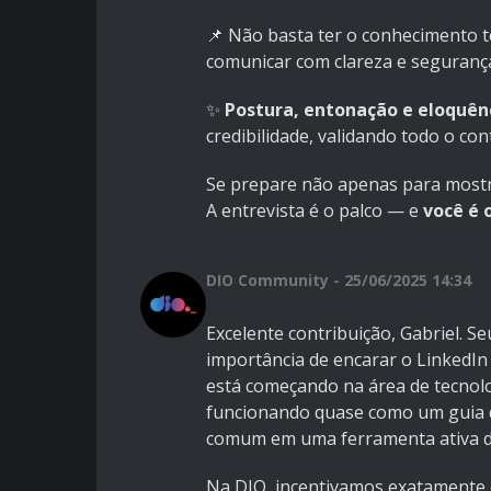
📌 Não basta ter o conhecimento t
comunicar com clareza e segurança
✨
Postura, entonação e eloquên
credibilidade, validando todo o co
Se prepare não apenas para mostr
A entrevista é o palco — e
você é 
DIO Community - 25/06/2025 14:34
Excelente contribuição, Gabriel. Se
importância de encarar o LinkedIn
está começando na área de tecnolog
funcionando quase como um guia 
comum em uma ferramenta ativa d
Na DIO, incentivamos exatamente es