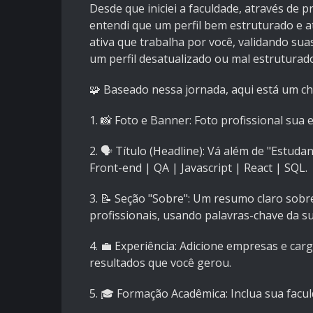
Desde que iniciei a faculdade, através de 
entendi que um perfil bem estruturado e 
ativa que trabalha por você, validando su
um perfil desatualizado ou mal estruturad
🧩 Baseado nessa jornada, aqui está um chec
1. 📸 Foto e Banner: Foto profissional sua 
2. 🗣️ Título (Headline): Vá além de "Estud
Front-end | QA | Javascript | React | SQL.
3. 📝 Seção "Sobre": Um resumo claro sobr
profissionais, usando palavras-chave da su
4. 💼 Experiência: Adicione empresas e car
resultados que você gerou.
5. 🎓 Formação Acadêmica: Inclua sua facu