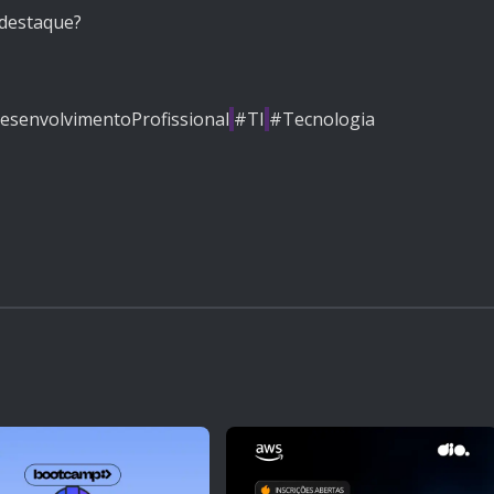
 destaque?
esenvolvimentoProfissional
#TI
#Tecnologia