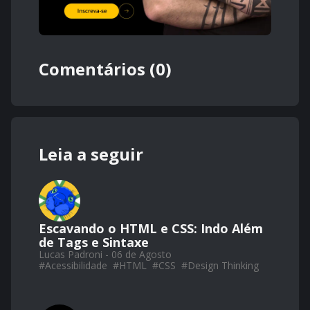
Comentários (0)
Leia a seguir
Escavando o HTML e CSS: Indo Além
de Tags e Sintaxe
Lucas Padroni - 06 de Agosto
#
Acessibilidade
#
HTML
#
CSS
#
Design Thinking