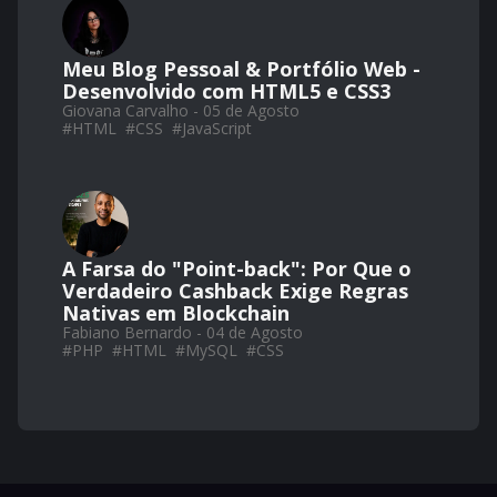
Meu Blog Pessoal & Portfólio Web -
Desenvolvido com HTML5 e CSS3
Giovana Carvalho - 05 de Agosto
#
HTML
#
CSS
#
JavaScript
A Farsa do "Point-back": Por Que o
Verdadeiro Cashback Exige Regras
Nativas em Blockchain
Fabiano Bernardo - 04 de Agosto
#
PHP
#
HTML
#
MySQL
#
CSS