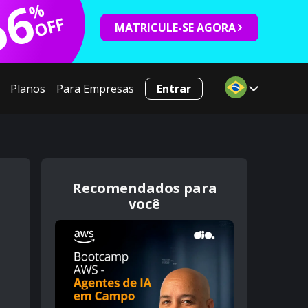
66
%
OFF
MATRICULE-SE AGORA
Planos
Para Empresas
Entrar
Recomendados para
você