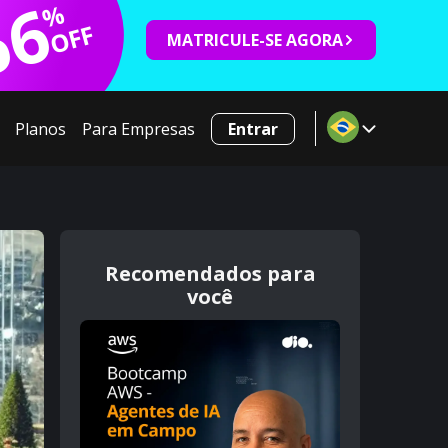
66
%
OFF
MATRICULE-SE AGORA
Planos
Para Empresas
Entrar
Recomendados para
você