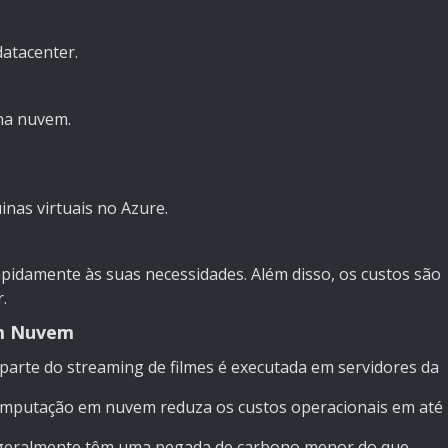
atacenter.
na nuvem.
nas virtuais no Azure.
pidamente às suas necessidades. Além disso, os custos são
.
em Nuvem
parte do streaming de filmes é executada em servidores da
omputação em nuvem reduza os custos operacionais em até
geralmente têm uma pegada de carbono menor do que