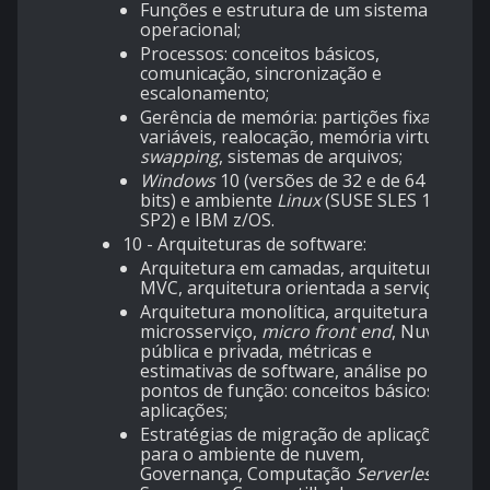
Funções e estrutura de um sistema
operacional;
Processos: conceitos básicos,
comunicação, sincronização e
escalonamento;
Gerência de memória: partições fixas e
variáveis, realocação, memória virtual,
swapping
, sistemas de arquivos;
Windows
10 (versões de 32 e de 64
bits) e ambiente
Linux
(SUSE SLES 15
SP2) e IBM z/OS.
10 - Arquiteturas de software:
Arquitetura em camadas, arquitetura
MVC, arquitetura orientada a serviços;
Arquitetura monolítica, arquitetura
microsserviço,
micro front end
, Nuvem
pública e privada, métricas e
estimativas de software, análise por
pontos de função: conceitos básicos e
aplicações;
Estratégias de migração de aplicações
para o ambiente de nuvem,
Governança, Computação
Serverless
,