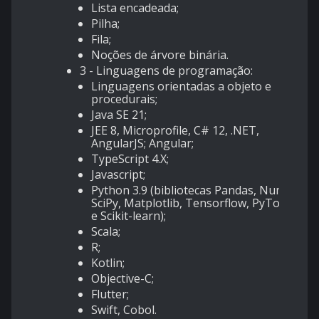
Lista encadeada;
Pilha;
Fila;
Noções de árvore binária.
3 - Linguagens de programação:
Linguagens orientadas a objeto e
procedurais;
Java SE 21;
JEE 8, Microprofile, C# 12, .NET,
AngularJS; Angular;
TypeScript 4.X;
Javascript;
Python 3.9 (bibliotecas Pandas, NumPy,
SciPy, Matplotlib, Tensorflow, PyTorch
e Scikit-learn);
Scala;
R;
Kotlin;
Objective-C;
Flutter;
Swift, Cobol.