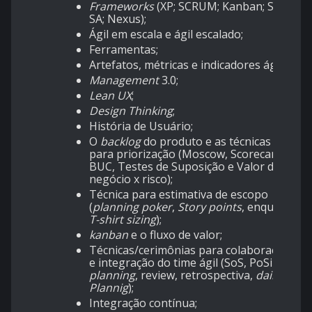
Frameworks
(XP; SCRUM; Kanban; SAFe
SA; Nexus);
Ágil em escala e ágil escalado;
Ferramentas;
Artefatos, métricas e indicadores ágeis;
Management
3.0;
Lean UX
;
Design Thinking
;
História de Usuário;
O
backlog
do produto e as técnicas
para priorização (Moscow, Scorecard,
BUC, Testes de Suposição e Valor de
negócio x risco);
Técnica para estimativa de escopo
(
planning poker
,
Story points
, enquete,
T-shirt sizing
);
kanban
e o fluxo de valor;
Técnicas/cerimônias para colaboração
e integração do time ágil (SoS, PoSinc,
planning
, review, retrospectiva,
daily
,
PI
Plannig
);
Integração contínua;