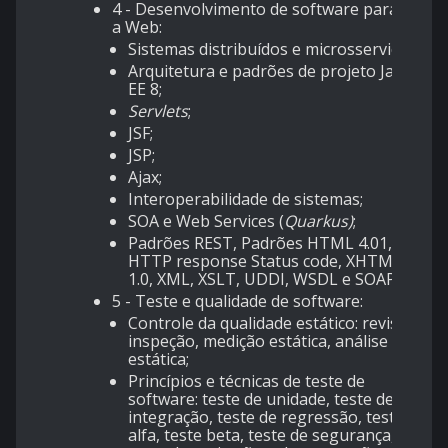
4 - Desenvolvimento de software para
a Web:
Sistemas distribuídos e microsserviços;
Arquitetura e padrões de projeto Java
EE 8;
Servlets
;
JSF;
JSP;
Ajax;
Interoperabilidade de sistemas;
SOA e Web Services (
Quarkus)
;
Padrões REST, Padrões HTML 4.01,
HTTP response Status code, XHTML
1.0, XML, XSLT, UDDI, WSDL e SOAP.
5 - Teste e qualidade de software:
Controle da qualidade estático: revisão,
inspeção, medição estática, análise
estática;
Princípios e técnicas de teste de
software: teste de unidade, teste de
integração, teste de regressão, teste
alfa, teste beta, teste de segurança,