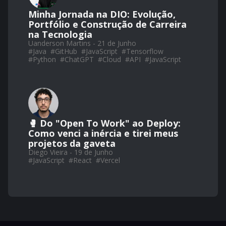
Minha Jornada na DIO: Evolução,
Portfólio e Construção de Carreira
na Tecnologia
Uanderson Martins - 21 de Junho
#
Java
#
GitHub
#
JavaScript
#
Tensorflow
#
Python
#
ChatGPT
#
Cloud
#
API
#
JavaScript
🥊 Do "Open To Work" ao Deploy:
Como venci a inércia e tirei meus
projetos da gaveta
Diego Vieira - 19 de Junho
#
JavaScript
#
React
#
Vercel