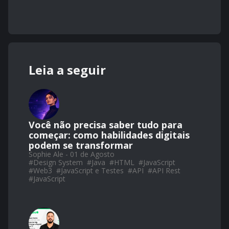
Leia a seguir
Você não precisa saber tudo para
começar: como habilidades digitais
podem se transformar
Sophie Ale - 01 de Agosto
#
Design System
#
Java
#
HTML
#
JavaScript
#
Web3
#
JavaScript e Testes
#
API
#
API Rest
#
JavaScript