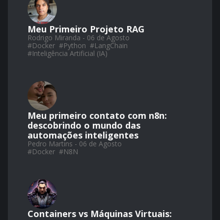
Meu Primeiro Projeto RAG
Rodrigo Miranda - 06 de Agosto
#
Docker
#
Python
#
LangChain
#
Inteligência Artificial (IA)
Meu primeiro contato com n8n:
descobrindo o mundo das
automações inteligentes
Pedro Martins - 06 de Agosto
#
Docker
#
N8N
Containers vs Máquinas Virtuais: