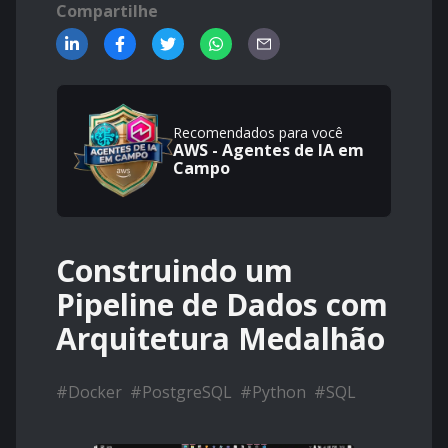
Compartilhe
Recomendados para você
AWS - Agentes de IA em
Campo
Construindo um
Pipeline de Dados com
Arquitetura Medalhão
#
Docker
#
PostgreSQL
#
Python
#
SQL