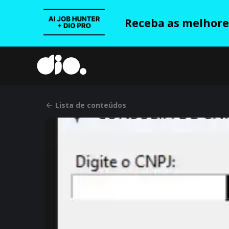
Receba as melhores
Lista de conteúdos