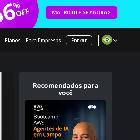
66
%
OFF
MATRICULE-SE AGORA
Planos
Para Empresas
Entrar
Recomendados para
você