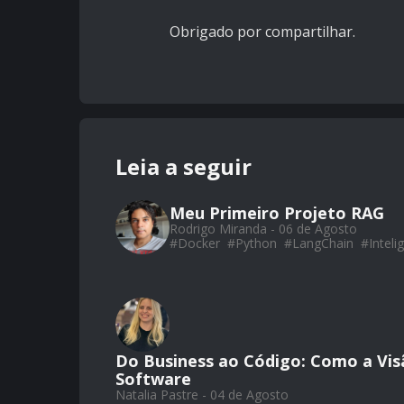
Obrigado por compartilhar.
Leia a seguir
Meu Primeiro Projeto RAG
Rodrigo Miranda - 06 de Agosto
#
Docker
#
Python
#
LangChain
#
Intelig
Do Business ao Código: Como a Vis
Software
Natalia Pastre - 04 de Agosto