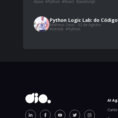
#
Java
#
Python
#
React
#
JavaScript
Python Logic Lab: do Código
Matheus Deus - 02 de Agosto
#
GitHub
#
Python
AI Ag
Curso 