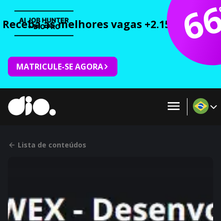
6
Receba as melhores vagas +2.150 cursos 
MATRICULE-SE AGORA
Lista de conteúdos