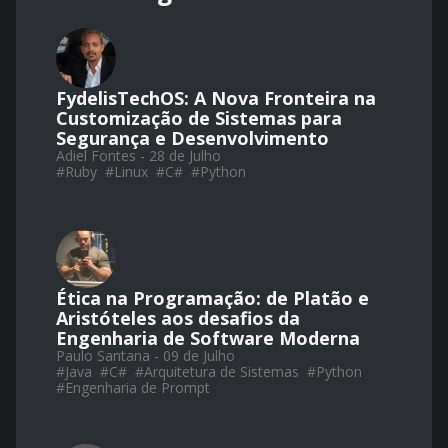
FydelisTechOS: A Nova Fronteira na
Customização de Sistemas para
Segurança e Desenvolvimento
Adiel Fontes - 28 de Julho
#
Ruby
#
Linux
#
C#
#
Python
Ética na Programação: de Platão e
Aristóteles aos desafios da
Engenharia de Software Moderna
Paulo Santana - 09 de Julho
#
Java
#
C#
#
Arquitetura de Sistemas
#
Python
#
Engenharia de Prompt