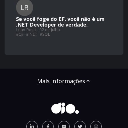
LR
Se você foge do EF, você não é um
.NET Developer de verdade.
Luan Rosa - 02 de Julho
#
C#
#
.NET
#
SQL
Mais informações