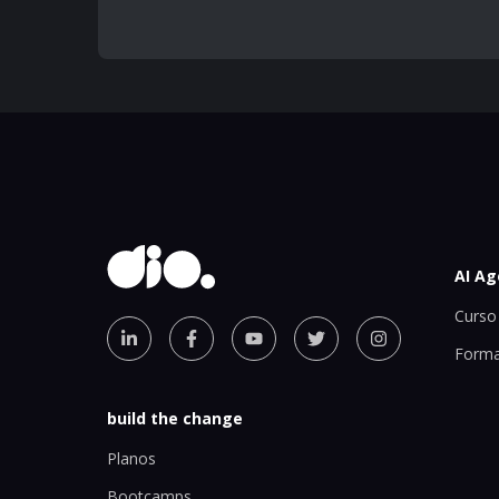
AI Ag
Curso 
Forma
build the change
Planos
Bootcamps