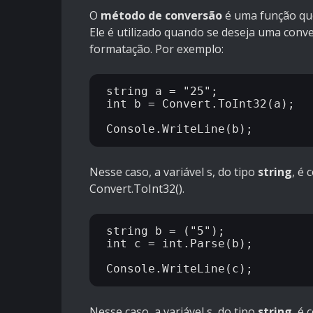
O
método de conversão
é uma função que
Ele é utilizado quando se deseja uma con
formatação. Por exemplo:
string a = "25";

int b = Convert.ToInt32(a);

Nesse caso, a variável s, do tipo
string
, é 
Convert.ToInt32().
string b = ("5");

int c = int.Parse(b);

Nesse caso, a variável s, do tipo
string
, é 