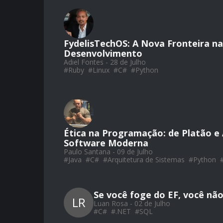
FydelisTechOS: A Nova Fronteira n
Desenvolvimento
Adiel Fontes - 28 de Julho
#
Ruby
#
Linux
#
C#
#
Python
Ética na Programação: de Platão e 
Software Moderna
Paulo Santana - 09 de Julho
#
Java
#
C#
#
Arquitetura de Sistemas
#
Python
Se você foge do EF, você nã
LR
Luan Rosa - 02 de Julho
#
C#
#
.NET
#
SQL