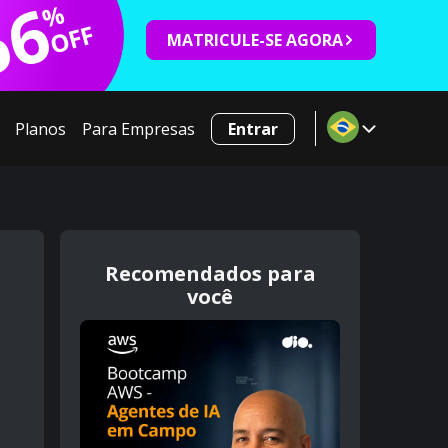
66
%
OFF
MATRICULE-SE AGORA
Planos
Para Empresas
Entrar
Recomendados para
você